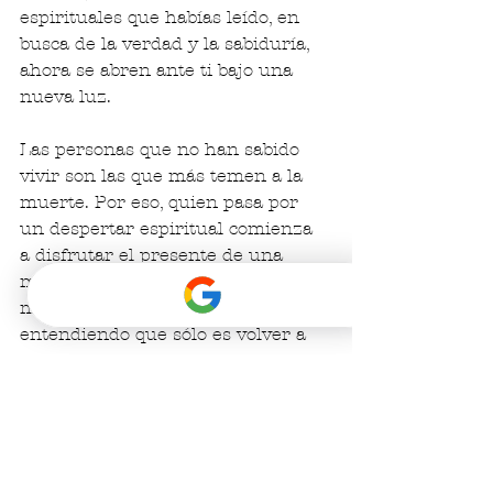
espirituales que habías leído, en 
busca de la verdad y la sabiduría, 
ahora se abren ante ti bajo una 
nueva luz.
Las personas que no han sabido 
vivir son las que más temen a la 
muerte. Por eso, quien pasa por 
un despertar espiritual comienza 
a disfrutar el presente de una 
manera genuina, dejando ir el 
miedo a la muerte inevitable, 
entendiendo que sólo es volver a 
casa.
Para terminar, si eres capaz de 
aceptarte, amarte y apoyarte tal 
como eres, y replicar esos 
sentimientos con quienes te 