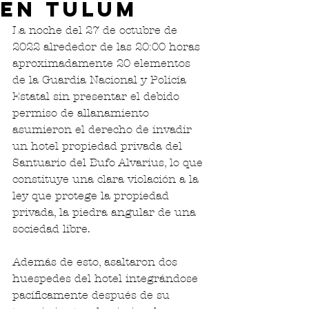
en Tulum
La noche del 27 de octubre de 
2022 alrededor de las 20:00 horas 
aproximadamente 20 elementos 
de la Guardia Nacional y Policía 
Estatal sin presentar el debido 
permiso de allanamiento 
asumieron el derecho de invadir 
un hotel propiedad privada del 
Santuario del Bufo Alvarius, lo que 
constituye una clara violación a la 
ley que protege la propiedad 
privada, la piedra angular de una 
sociedad libre.
Además de esto, asaltaron dos 
huespedes del hotel integrándose 
pacíficamente después de su 