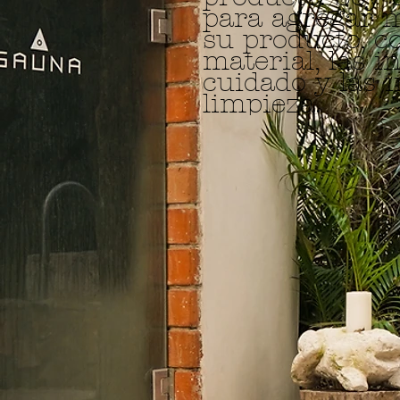
para agregar m
su producto, co
material, las i
cuidado y las i
limpieza.