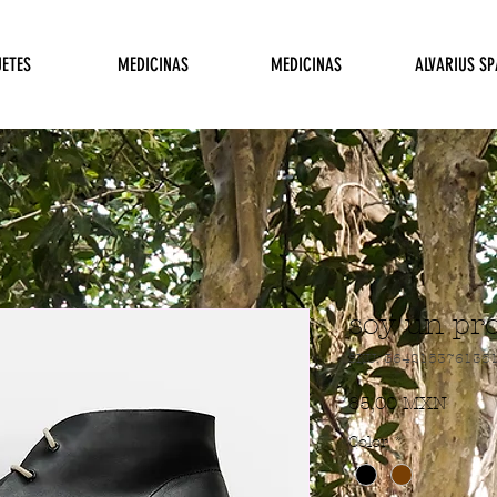
ETES
MEDICINAS
MEDICINAS
ALVARIUS SP
soy un pr
SKU: 364215376135
Preci
85,00 MXN
Color
*