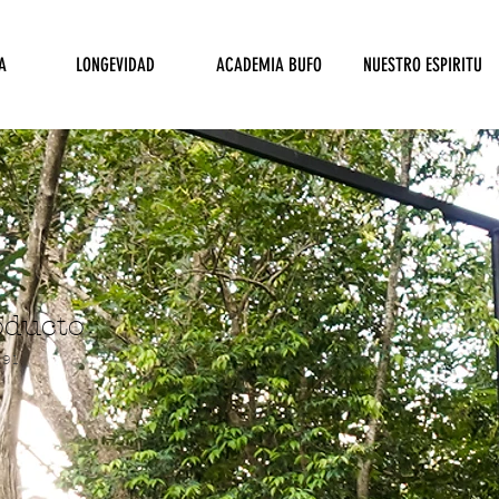
A
LONGEVIDAD
ACADEMIA BUFO
NUESTRO ESPIRITU
oducto
191
o