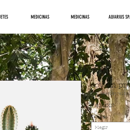
ETES
MEDICINAS
MEDICINAS
ALVARIUS SP
soy un pr
SKU: 366615376135
Precio
7,50 MXN
Tamaño
*
Elegir