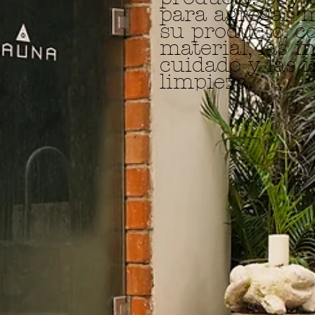
para agregar m
su producto, co
material, las i
cuidado y las i
limpieza.