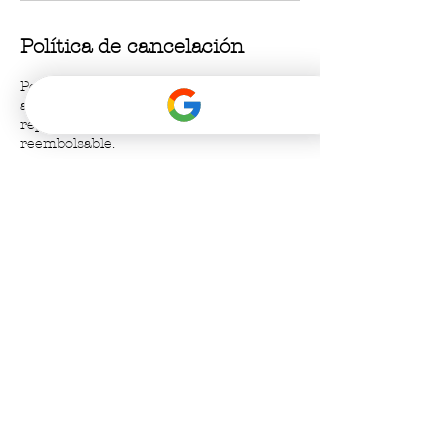
Política de cancelación
Por favor, avísenos con 24 horas de
antelación si no puede asistir o necesita
reprogramar su cita. El anticipo no es
reembolsable.
Datos de contacto
Bufo Alvarius, Tulum, Q.R., México
+529847459057
bufoalvariustulum@gmail.com